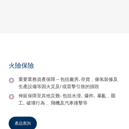
火險保險
重要業務資產保障 – 包括廠房､存貨﹑傢俬裝修及
生產設備等因火災及/ 或雷擊引致的損毀
伸延保障至其他災難- 包括水浸､ 爆炸､ 暴亂﹑罷
工､ 破壞行為﹑ 飛機及汽車撞擊等
產品查詢